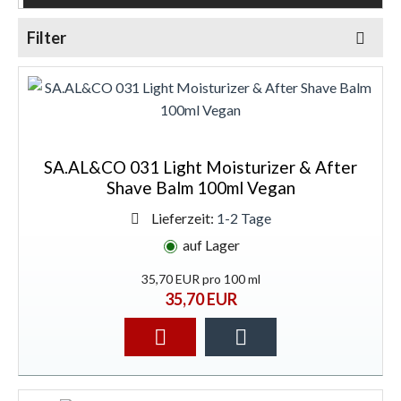
Filter
SA.AL&CO 031 Light Moisturizer & After
Shave Balm 100ml Vegan
Lieferzeit:
1-2 Tage
SA.AL&CO – eine Marke mit Charakter
auf Lager
SA.AL&CO – eine Hauptpflege-Marke für
35,70 EUR pro 100 ml
selbstbewusste Männer. Das Unternehmen entstand
35,70 EUR
durch die Zusammenarbeit der beiden Gründer, Michael
Sarnitz und Istvan Laszloffy, die auf der Suche nach
qualitativen Pflegeprodukten für den Mann von heute
waren. Aus den ersten beiden Buchstaben ihres