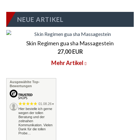
SA.AL&CO, sondern auch von einem unvergleichlichen
Kundensupport, der sich ganz um Ihre Bedürfnisse
NEUE ARTIKEL
kümmert.
Skin Regimen gua sha Massagestein
27,00 EUR
Mehr Artikel
Ausgewählte Top-
Bewertungen
01.08.26
▼
Hier bestelle ich gerne
wegen der tollen
Beratung und der
zeitnahen
Kommunikation. Vielen
Dank für die tollen
Probe…