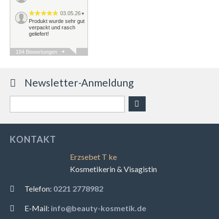
03.05.26
▼
Produkt wurde sehr gut
verpackt und rasch
geliefert!
194 Bewertungen
29.04.26
▼
Schnelle Lieferung,
Ware ok
Newsletter-Anmeldung
KONTAKT
Erzsebet T ke
Kosmetikerin & Visagistin
Telefon:
0221 2778982
E-Mail:
info@beauty-kosmetik.de