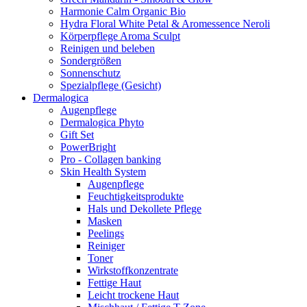
Harmonie Calm Organic Bio
Hydra Floral White Petal & Aromessence Neroli
Körperpflege Aroma Sculpt
Reinigen und beleben
Sondergrößen
Sonnenschutz
Spezialpflege (Gesicht)
Dermalogica
Augenpflege
Dermalogica Phyto
Gift Set
PowerBright
Pro - Collagen banking
Skin Health System
Augenpflege
Feuchtigkeitsprodukte
Hals und Dekollete Pflege
Masken
Peelings
Reiniger
Toner
Wirkstoffkonzentrate
Fettige Haut
Leicht trockene Haut