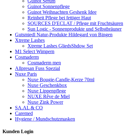
Guinot Serum
Guinot Sonnenpflege
Guinot Weihnachten Geshenk Idee
Reinheit Pflege bei fettiger Haut
SOURCES D'ECLAT / Pflege mit Fruchtsäuren
Sun Logic - Sonnenprodukte und Selbstbräuner
Gutsmiedl Natur-Produkte Hildegard von Bingen
Xtreme Lashes
Xtreme Lashes GliedsShdow Set
M1 Select Wimpern
Cosmaderm
Cosmaderm men
Allpresan Fuss Spezial
Nuxe Paris
Nuxe Bougie-Candle-Kerze 70ml
Nuxe Geschenkbox
Nuxe Lippenpflege
NUXE Rêve de Miel
Nuxe Zink Power
SA.AL & CO
Caremed
Hygiene / Mundschutzmasken
Kunden Login