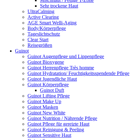
Mischhaut / Fettige T-Zone
Sehr trockene Haut
UltraCalming
Active Clearing
AGE Smart Welli-Aging
Body/Körperpflege
Tageslichtschutz
Clear Start
Reisegrößen
Guinot
Guinot Augenpflege und Lippenpflege
Guinot Bioxygene
Guinot Herrenpflege Très homme
Guinot Hydratation/ Feuchtigkeitsspendende Pflege
Guinot Jugendliche Haut
Guinot Körperpflege
Guinot Duft
Guinot Lifting Pflege
Guinot Make Up
Guinot Masken
Guinot New White
Guinot Nutrition / Nährende Pflege
Guinot Pflege für gereizte Haut
Guinot Reinigung & Peeling
Guinot Sensitive Haut