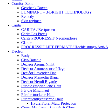
Comfort Zone
Geschenk Boxen
LUMINANT – 3-BRIGHT TECHNOLOGY
Remedy
Skin regimen
Carita
CARITA / Restposten
Carita Les Precis
Carita PROGRESSIF Neomorphose
Clarate
PROGRESSIF LIFT FERMATE/ Hochleistungs-Anti-Ag
Decléor
Body
Cica-Botanic
Decleor Aroma Night
Decleor Aromessence Pflege
Decléor Lavender Fine
Decleor Mangolia Blanc
Decleor Neroli Bigarde
Für die empfindliche Haut
Für die Mischhaut
Für die trockene Haut
Für feuchtigkeitsarme Haut
Hydra Floral Multi-Protection
Green Mandarin - Smooth & Glow