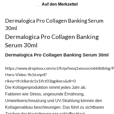
Dermalogica Pro Collagen Banking Serum
30ml
Dermalogica Pro Collagen Banking
Serum 30ml
Dermalogica Pro Collagen Banking Serum 30ml
https://www.dropbox.com/scl/fi/qvfwsq1xnssocm6k8dbbg/
Hero-Video-9x16.mp4?
rlkey=tfck8urdz1x1ifct03qgl6ecs&dl=0
Die Kollagenproduktion nimmt jedes Jahr ab.
Faktoren wie Stress, ungesunde Ernährung,
Umweltverschmutzung und UV-Strahlung können den
Kollagenabbau beschleunigen. Das führt zu sichtbaren
Zeichen der Hautalterung wie schlaffer Haut,